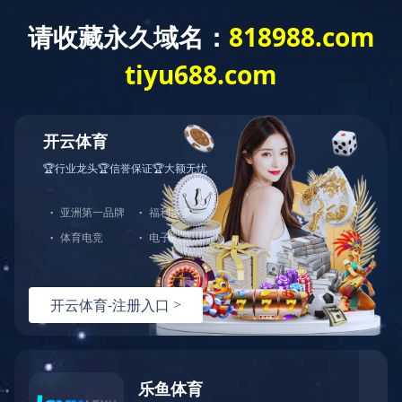
亚搏网页版
欢迎进入，亚搏网页版-亚搏yabo(中国) 官网。
亚搏网页版-亚搏yabo(中国)
产
关注
微信
手机
访问
服务
热线
回到
顶部