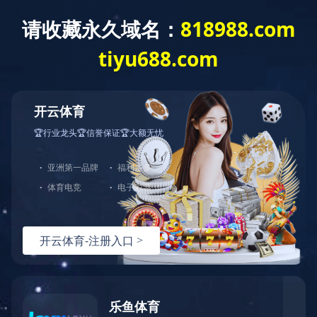
亚搏网页版
欢迎进入，亚搏网页版-亚搏yabo(中国) 官网。
亚搏网页版-亚搏yabo(中国)
产
关注
微信
手机
访问
服务
热线
回到
顶部