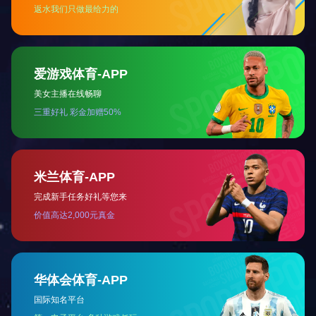
3、电脑设计图形,可导入CAD制图。
二、亚搏网页版-亚搏yabo(中国) 的设备功能
1、可根据用户需求进行直线或异形图形的全自动切割加工,也可直接导入AU
2、亚搏网页版-亚搏yabo(中国) 配电脑直接操作,设计好图形后,直接通过
3、具有自动注油和台面吹吸气功能。
以上亚搏网页版-亚搏yabo(中国) 的构成与功能就介绍到这里了，玻璃
计算机控制，自动化程度高，维修保养方便。
上一条
使用亚搏网页版-亚搏yabo(中国) 有什么优点?