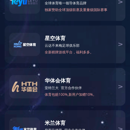
行业资讯
亚搏网页版-亚搏yabo(中国) 的构成与功能
亚搏网页版-亚搏yabo(中国)
人气：4307
发表时间：2019-03-27
随着社会的不断进步和发展，玻璃制品的质量和外观都有了非常大的提升，因此
求。亚搏网页版-亚搏yabo(中国) 可以切割各种类型的玻璃，那么对于亚搏网页
的技术人员为大家介绍：