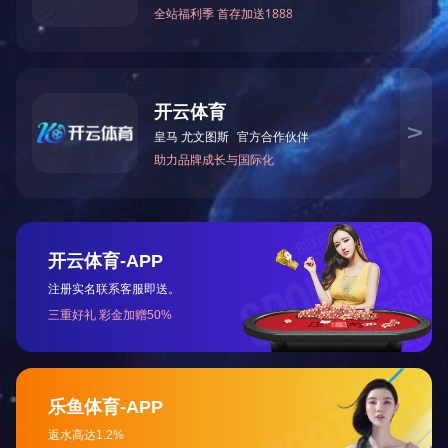
亚搏网页版-亚搏yabo(中国) 的构成与功能：
一、亚搏网页版-亚搏yabo(中国) 的主要构成
1、台面采用方导轨运行。
2、X、Y轴采用交流伺服电机与驱动器,Z轴采用步进电机。