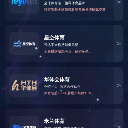
行业资讯
亚搏网页版-亚搏yabo(中国) 的运行速度该如何设
亚搏网页版-亚搏yabo(中国)
人气：5377
发表时间：2019-04-30
我们在使用亚搏网页版-亚搏yabo(中国) 时，你对它了解多少?亚搏网
速度的设置是比较重要的，为了达到其最佳切割质量，不同的运行速度之
或用试验来进行确定，只有合适的切割速度才能很好的对玻璃进行切割。那么
圳鸿怡威厂家的工作人员为大家介绍：