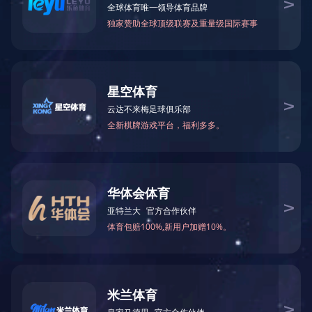
行业资讯
亚搏网页版-亚搏yabo(中国) 加工与传统的机械加
亚搏网页版-亚搏yabo(中国)
人气：4356
发表时间：2019-07-04
玻璃切割是玻璃深加工过程中的第一道工序,也是使用最多的工艺。亚搏网
工机械。玻璃切割种类根据加工要求动力构成分为：手机切割机，半自动
网页版-亚搏yabo(中国) ，异形亚搏网页版-亚搏yabo(中国) ，
页版-亚搏yabo(中国) 加工与传统的机械加工的对比：