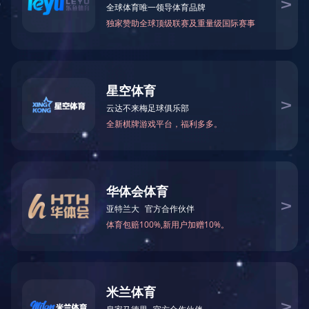
行业资讯
如何选择合适的亚搏网页版-亚搏yabo(中国) 运行
亚搏网页版-亚搏yabo(中国)
人气：4423
发表时间：2019-11-21
如何选择合适的亚搏网页版-亚搏yabo(中国) 运行速度?切割前，亚搏网页版
量，在不同的工作速度之间有一个最佳切割速度范围。 范围可根据设备规格选
与材料本身的厚度和质量有关。