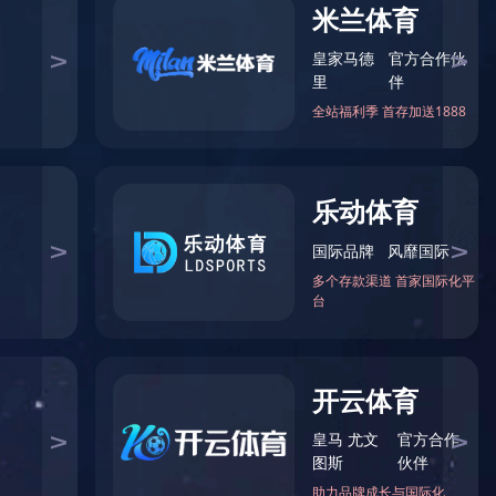
前位置：
亚搏网页版-亚搏yabo(中国)
>
亚搏网页版
>
行业资讯
】
相关推荐
以下
液晶亚搏网页版-亚搏yabo(中国) 与亚搏网页
版-亚搏yabo(中国) 的区别
液晶亚搏网页版-亚搏yabo(中国) 与亚搏网页版-
亚搏yabo(中国) 的区别讲解。液晶亚搏网页版-亚
搏yabo(中国) 与亚搏网页版-亚搏yabo(中国) 在
功能...