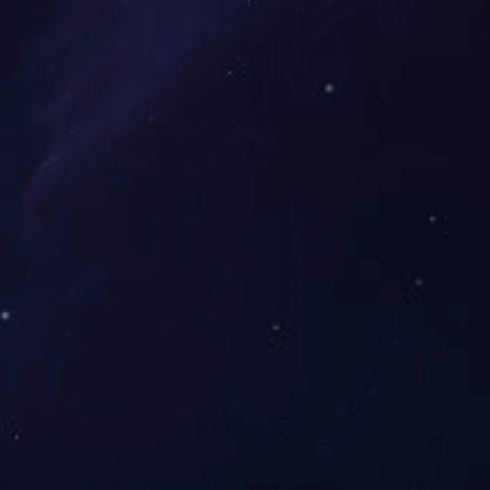
免玻璃破裂或产生裂纹。同时，还需要根据玻璃的厚度和硬度等特性，调整切割
控制系统，能够实现自动化识别和定位功能。传感器能够实时监测玻璃的位置和形状
切割参数和轨迹，以确保切割的精度和效率。此外，一些先进的亚搏网页版-亚
实时反馈自动调整切割策略以提高切割质量和效率。
yabo(中国) 的工作原理。有什么不懂的可以直接联系我们。亚搏网页版-亚搏
术的综合运用实现对玻璃的精确切割。其高效、精准的切割能力为玻璃加工行业提供
下一条
关于亚搏网页版-亚搏yabo(中国) 的工艺流程
返回列