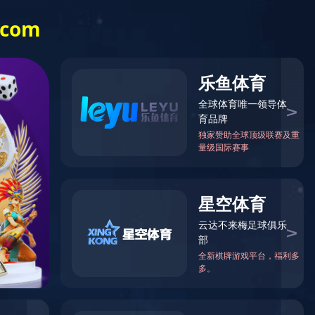
国服务电话：
0769-81289480
联系我们
在线留言
站点地图
支持
联系我们
人才招聘
视频中心
关注
微信
手机
访问
服务
热线
回到
顶部