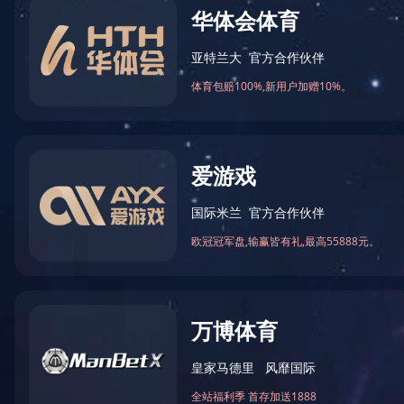
行业资讯
关于亚搏网页版-亚搏yabo(中国) 工作原
亚搏网页版-亚搏yabo(中国)
人气：3769
发表时间：2024-08-1
关于
亚搏网页版-亚搏yabo(中国)
工作原理讲解。亚搏网页版-亚搏
是对其工作原理的详细阐述：
一、基本工作原理
亚搏网页版-亚搏yabo(中国) 通过传动机构使刀具所在平台在
yabo(中国) 通常由多个伺服电机、导轨、底座、运动横梁、