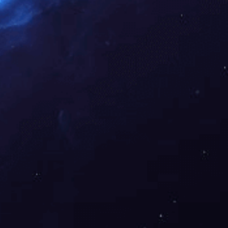
机身
作。
割操
控制，
方向
轨迹