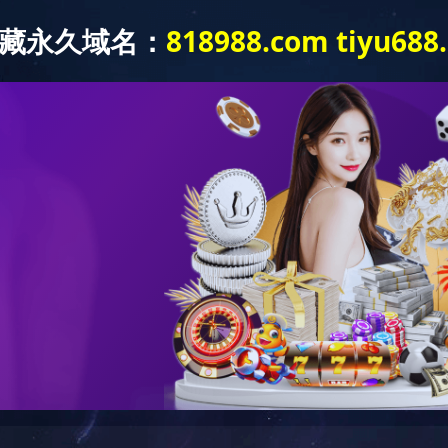
全
国)
产品展示
亚搏网页版
关于鸿怡威
服务